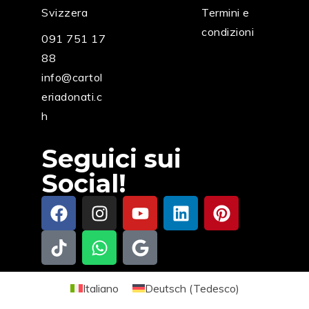
Svizzera
Termini e
condizioni
091 751 17
88
info@cartol
eriadonati.c
h
Seguici sui
Social!
Italiano
Deutsch
(
Tedesco
)