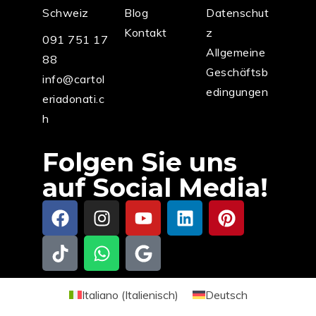
Schweiz
Blog
Datenschut
Kontakt
z
091 751 17
Allgemeine
88
Geschäftsb
info@cartol
edingungen
eriadonati.c
h
Folgen Sie uns
auf Social Media!
Italiano
(
Italienisch
)
Deutsch