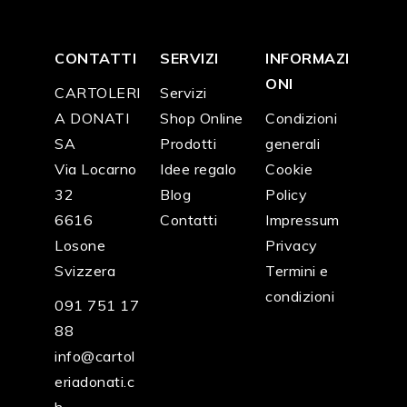
CONTATTI
SERVIZI
INFORMAZI
ONI
CARTOLERI
Servizi
A DONATI
Shop Online
Condizioni
SA
Prodotti
generali
Via Locarno
Idee regalo
Cookie
32
Blog
Policy
6616
Contatti
Impressum
Losone
Privacy
Svizzera
Termini e
condizioni
091 751 17
88
info@cartol
eriadonati.c