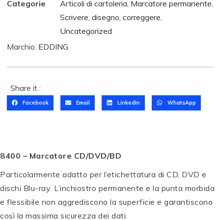
Categorie
Articoli di cartoleria
,
Marcatore permanente
,
Scrivere, disegno, correggere
,
Uncategorized
Marchio:
EDDING
Share it :
Facebook
Email
LinkedIn
WhatsApp
T
O
M
B
T
O
8400 – Marcatore CD/DVD/BD
O
W
Particolarmente adatto per l’etichettatura di CD, DVD e
M
P
S
P
P
B
E
e
E
P
E
dischi Blu-ray. L’inchiostro permanente e la punta morbida
O
N
t
N
E
N
e flessibile non aggrediscono la superficie e garantiscono
W
T
di
T
N
T
così la massima sicurezza dei dati.
A
E
c
E
T
E