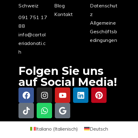
Schweiz
Blog
Datenschut
Kontakt
z
091 751 17
Allgemeine
88
Geschäftsb
info@cartol
edingungen
eriadonati.c
h
Folgen Sie uns
auf Social Media!
Italiano
(
Italienisch
)
Deutsch