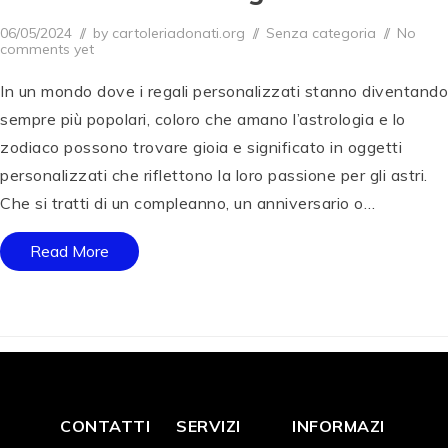
Posted on
Posted in
06/05/2024
0
by
cartoleriadonati.org
Senza categoria
No
comments yet
7
/
1
In un mondo dove i regali personalizzati stanno diventando
1
/
sempre più popolari, coloro che amano l’astrologia e lo
2
0
zodiaco possono trovare gioia e significato in oggetti
2
personalizzati che riflettono la loro passione per gli astri.
4
Che si tratti di un compleanno, un anniversario o…
Read More
CONTATTI
SERVIZI
INFORMAZI