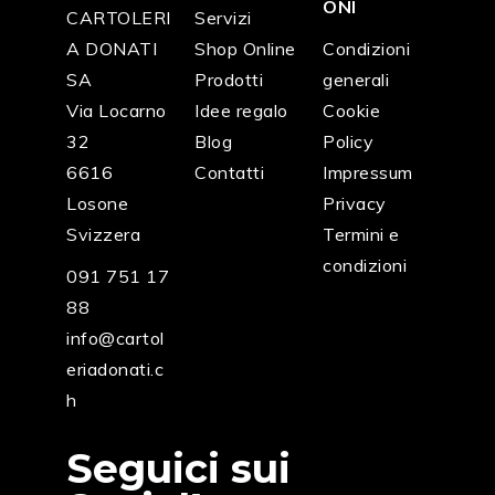
ONI
CARTOLERI
Servizi
A DONATI
Shop Online
Condizioni
SA
Prodotti
generali
Via Locarno
Idee regalo
Cookie
32
Blog
Policy
6616
Contatti
Impressum
Losone
Privacy
Svizzera
Termini e
condizioni
091 751 17
88
info@cartol
eriadonati.c
h
Seguici sui